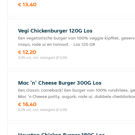
€ 13,40
Vegi Chickenburger 120G Los
Een vegetarische burger van 100% veggie kipfilet, geserv
mayo, rode ui en tomaat. - Los 120 GR
€ 12,20
0,0% vol, incl. statiegeld (€ 0,00)
Mac 'n' Cheese Burger 300G Los
Een classic comeback! Een burger van 100% rundvlees, ge
Mac ’n Cheese patty, augurk, rode ui, dubbele cheddarkaa
€ 16,40
0,0% vol, incl. statiegeld (€ 0,00)
Houston Chicken Burger 180G Los