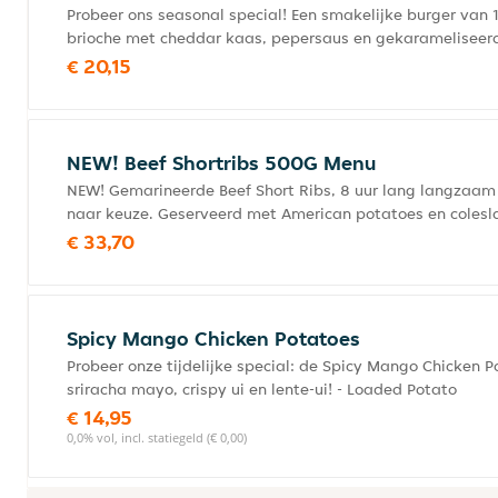
Probeer ons seasonal special! Een smakelijke burger van 1
brioche met cheddar kaas, pepersaus en gekarameliseerd
€ 20,15
NEW! Beef Shortribs 500G Menu
NEW! Gemarineerde Beef Short Ribs, 8 uur lang langza
naar keuze. Geserveerd met American potatoes en colesla
€ 33,70
Spicy Mango Chicken Potatoes
Probeer onze tijdelijke special: de Spicy Mango Chicken P
sriracha mayo, crispy ui en lente-ui! - Loaded Potato
€ 14,95
0,0% vol, incl. statiegeld (€ 0,00)