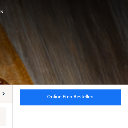
ON
Fried Chicken
Desserts
Supplements
Drinks
Online Eten Bestellen