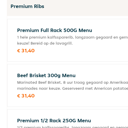
Premium Ribs
Premium Full Rack 500G Menu
1 hele premium kalfssparerib, langzaam gegaard en ge
keuze! Bereid op de lavagrill.
€ 31,40
Beef Brisket 300g Menu
Marinated Beef Brisket, 8 uur traag gegaard op Amerik
marinades naar keuze. Geserveerd met American potatoes
€ 31,40
Premium 1/2 Rack 250G Menu
1/2 premium kalfsspareribs, langzaam gegaard en gema