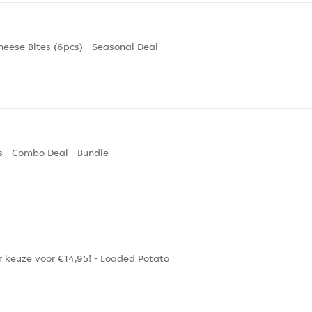
heese Bites (6pcs) - Seasonal Deal
s - Combo Deal - Bundle
 keuze voor €14,95! - Loaded Potato