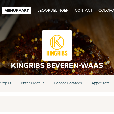
MENUKAART
BEOORDELINGEN
CONTACT
COLOF
KINGRIBS BEVEREN-WAAS
urgers
Burger Menus
Loaded Potatoes
Appetizers